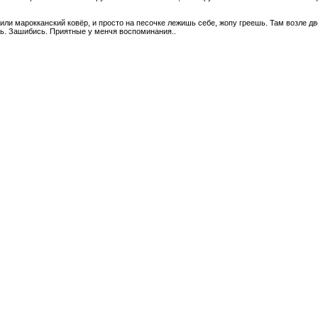
пили марокканский ковёр, и просто на песочке лежишь себе, жопу греешь. Там возле д
сь. Зашибись. Приятные у менчя воспоминания..