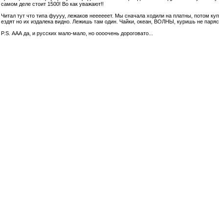
самом деле стоит 1500! Во как уважают!!
Читал тут что типа фуууу, лежаков неееееет. Мы сначала ходили на платны, потом ку
ездят но их издалека видно. Лежишь там один. Чайки, океан, ВОЛНЫ, куришь не паря
P.S. ААА да, и русских мало-мало, но оооочень дороговато...