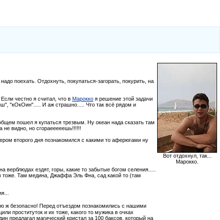
адо поехать. Отдохнуть, покупаться-загорать, покурить, на
 Если честно я считал, что в
Марокко
я решение этой задачи
", "кОкОин"..... И аж страшно..... Что так всё рядом и
вобщем пошел я купаться трезвым. Ну океан нада сказать там
 не видно, но сгораееееешь!!!!!!
ечером второго дня познакомился с какими то аферюгами ну
Вот отдохнул, так...
Марокко.
а верблюдах ездят, горы, какие то забытые богом селения.....
в тоже. Там медина, Джаффа Эль Фна, сад какой то (там
я...
орю ж безопасно! Перед отъездом познакомились с нашими
ли проституток и их тоже, какого то мужика в очках
ин предлагал магический кристал за 100 баксов, который на