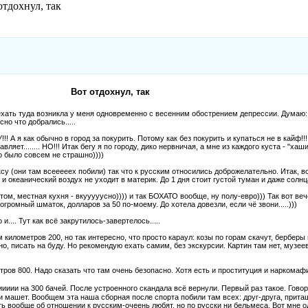
тдохнул, так
Вот отдохнул, так
ехать туда возникла у меня одновременно с весенним обострением депрессии. Думаю: н
но что добрались.....
! А я как обычно в город за покурить. Потому как без покурить и купаться не в кайф!!!
ет........ НО!!! Итак бегу я по городу, дико нервничая, а мне из каждого куста - "хашиш
то было совсем не страшно))))
су (они там всееееех побили) так что к русским относились доброжелательно. Итак, 
и океанический воздух не уходит в материк. До 1 дня стоит густой туман и даже солнца
том, местная кухня - вкууууусно)))) и так БОХАТО вообще, ну полу-евро))) Так вот в
 огромный шматок, долларов за 50 по-моему. До хотела довезли, если чё звони.....)))
.... Тут как всё закрутилось-завертелось.....
километров 200, но так интересно, что просто караул: козы по горам скачут, берберы н
но, писать на буду. Но рекомендую ехать самим, без экскурсии. Картин там нет, музее
ров 800. Надо сказать что там очень безопасно. Хотя есть и проституция и наркомафи
ииииии на 300 бачей. После устроенного скандала всё вернули. Первый раз такое. Гов
 машет. Вообщем эта наша сборная после спорта побили там всех: друг-друга, притащи
 вообще об отношении к русским-очеень любят, но по русски ни бельмеса. Вот мне од