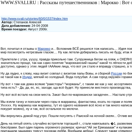
WWW.SVALI.RU : Рассказы путешественников : Марокко : Вот о
http://www.svali.ru/stories/60/0/1537/index.htm
Автор:
Степанов Алексей
Дата добавления:
24-04-2008
Время поездки:
Август 2006г.
Вот, почитал я отзывы о
Марокко
и... Вспомнив ВСЁ решился тож написать.... Идея по
мир посмотреть нетрезвым глазом.... Ну как летели-добирались писать не буду, итак яс
Прилетели с утра, ууууу, правда прикольно там. Супружница бегом на пляж, к ОКЕЯНУ!!
значительно проще, так как само понятие "марокканский гашиш" какой то лёгкости добавля
доступно, однако у этих людей тАААкие лица, что вот уж стало и вправду страшно, а 
Ну да ладно, к слову, наш визит совпал с визитом папы Вовы, и сборной
России
по бок
не такой как в
Индии
, мягкий но холодный. Вода голуубая. А сам город окружён горами 
Ну вот + там как дома всякие "рамсторы"-"моржаны", с таким же как у нас ассортимен
типа есть? - Да, да, ес, ес, заходи, ща всё будет. Ну принесли местного производства,
Ну вот всё встало на свои места. Закат был по-мароккански загадочен.... Настало утро и
Мы взяли тачку и поехали через горы в марракеш, фантастика, ехать по горам и полям 
Уххххх. Ну маракеш как маракеш, тут из одного названия всё ясно и так много написа
покурит можно), ну и так, всё остальное по мелочи.
Мы вернулись домой под утро. Пошли погулять с Раиской на ночной океян... Отлив мет
День на пятый опять случайно встретели торгашей г., стали навязывать �1, развели
боксёрами. Был один парень огромного размера: кричал:"Ай эм Ермааааак" и кулаками
притащили зашкирку трясут посреди лобби. Вообщем дебош!. Следует также упямянуть